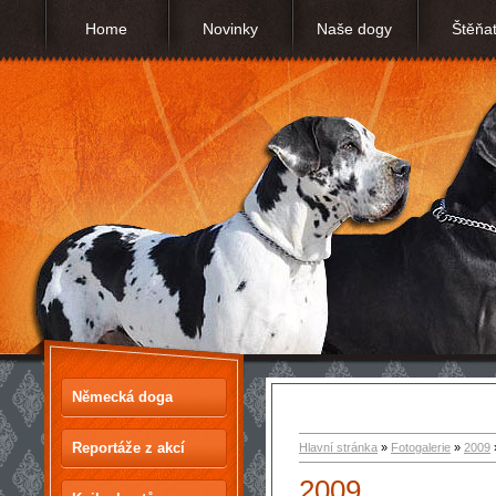
Home
Novinky
Naše dogy
Štěňa
Německá doga
Reportáže z akcí
Hlavní stránka
»
Fotogalerie
»
2009
2009