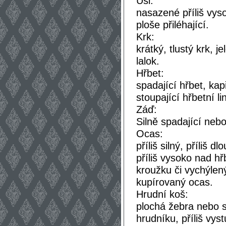
Uši:
nasazené příliš vyso
ploše přiléhající.
Krk:
krátký, tlustý krk, j
lalok.
Hřbet:
spadající hřbet, kap
stoupající hřbetní lin
Záď:
Silně spadající neb
Ocas:
příliš silný, příliš 
příliš vysoko nad hř
kroužku či vychýlen
kupírovaný ocas.
Hrudní koš:
plochá žebra nebo s
hrudníku, příliš vyst