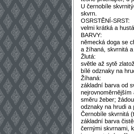
U černobíle skvrnit
skvrn.
OSRSTĚNÍ-SRST:
velmi krátká a hustá,
BARVY:
německá doga se ch
a žíhaná, skvrnitá 
Žlutá:
světle až sytě zlat
bílé odznaky na hru
Žíhaná:
základní barva od s
nejrovnoměrnějším 
směru žeber; žádou
odznaky na hrudi a 
Černobíle skvrnitá (
základní barva čist
černými skvrnami, k