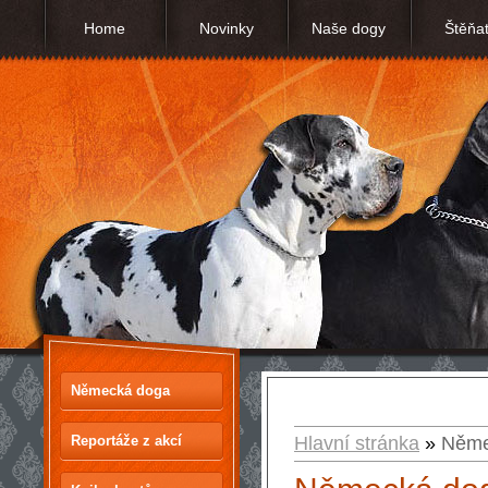
Home
Novinky
Naše dogy
Štěňa
Německá doga
Reportáže z akcí
Hlavní stránka
»
Něme