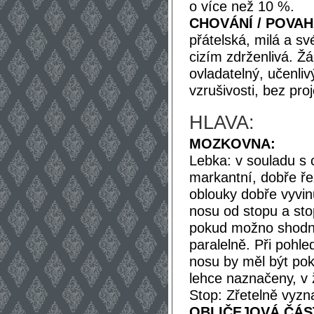
o více než 10 %.
CHOVÁNÍ / POVAH
přátelská, milá a sv
cizím zdrženlivá. Ž
ovladatelný, učenli
vzrušivosti, bez pro
HLAVA:
MOZKOVNA:
Lebka: v souladu s 
markantní, dobře ře
oblouky dobře vyvin
nosu od stopu a sto
pokud možno shodná
paralelně. Při pohl
nosu by měl být pok
lehce naznačeny, v 
Stop: Zřetelně vyz
OBLIČEJOVÁ ČÁS