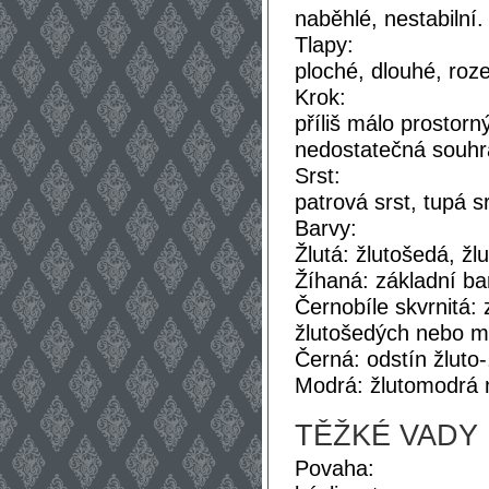
naběhlé, nestabilní.
Tlapy:
ploché, dlouhé, roz
Krok:
příliš málo prostor
nedostatečná souhra
Srst:
patrová srst, tupá sr
Barvy:
Žlutá: žlutošedá, žl
Žíhaná: základní bar
Černobíle skvrnitá:
žlutošedých nebo m
Černá: odstín žluto
Modrá: žlutomodrá 
TĚŽKÉ VADY
Povaha: