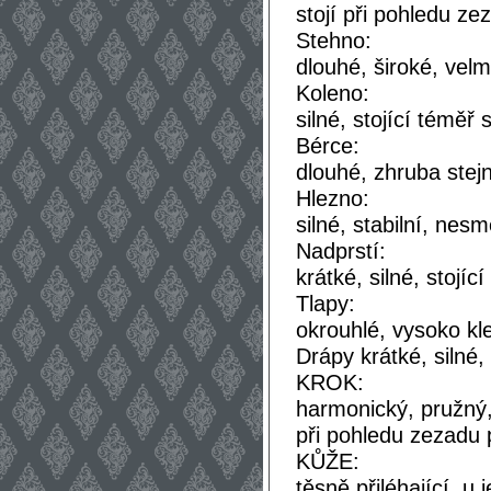
stojí při pohledu ze
Stehno:
dlouhé, široké, velm
Koleno:
silné, stojící téměř
Bérce:
dlouhé, zhruba stej
Hlezno:
silné, stabilní, nesm
Nadprstí:
krátké, silné, stojí
Tlapy:
okrouhlé, vysoko kle
Drápy krátké, silné,
KROK:
harmonický, pružný,
při pohledu zezadu 
KŮŽE:
těsně přiléhající, 