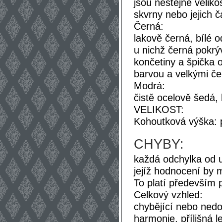
jsou nestejné velik
skvrny nebo jejich čá
Černá:
lakově černá, bílé o
u nichž černá pokrýv
končetiny a špička 
barvou a velkými če
Modrá:
čistě ocelově šedá, 
VELIKOST:
Kohoutková výška: 
CHYBY:
každá odchylka od 
jejíž hodnocení by
To platí především p
Celkový vzhled:
chybějící nebo nedo
harmonie, přílišná l