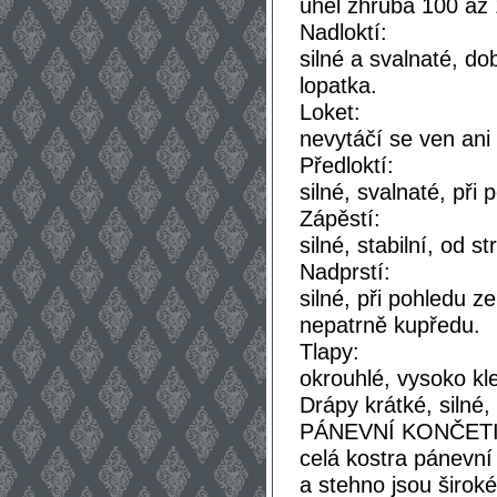
úhel zhruba 100 až 
Nadloktí:
silné a svalnaté, do
lopatka.
Loket:
nevytáčí se ven ani 
Předloktí:
silné, svalnaté, při
Zápěstí:
silné, stabilní, od s
Nadprstí:
silné, při pohledu 
nepatrně kupředu.
Tlapy:
okrouhlé, vysoko kle
Drápy krátké, silné,
PÁNEVNÍ KONČETI
celá kostra pánevní 
a stehno jsou širok