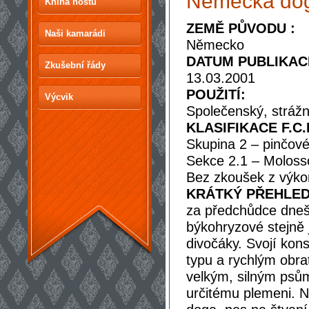
Německá do
Kniha hostů
ZEMĚ PŮVODU :
Naši kamarádi
Německo
DATUM PUBLIKAC
Zkušební řády
13.03.2001
POUŽITÍ:
Výcvik
Společenský, strážn
KLASIFIKACE F.C.I
Skupina 2 – pinčové,
Sekce 2.1 – Molosso
Bez zkoušek z výk
KRÁTKÝ PŘEHLED 
za předchůdce dneš
býkohryzové stejně 
divočáky. Svojí kons
typu a rychlým obra
velkým, silným psům
určitému plemeni. N