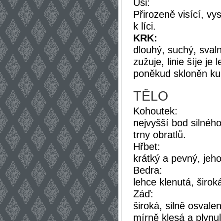
Uši:
Přirozeně visící, vy
k líci.
KRK:
dlouhý, suchý, sval
zužuje, linie šíje j
poněkud skloněn ku
TĚLO
Kohoutek:
nejvyšší bod silného
trny obratlů.
Hřbet:
krátký a pevný, jeh
Bedra:
lehce klenutá, širok
Záď:
široká, silně osval
mírně klesá a plynul