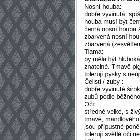
Nosní houba:
dobře vyvinutá, spíš
houba musí být čern
černá nosní houba ž
zbarvená nosní hou
zbarvená (zesvětlen
Tlama:
by měla být hlubok
znatelné. Tmavě pi
tolerují pysky s n
Čelisti / zuby :
dobře vyvinuté širok
zubů podle běžného
Oči:
středně velké, s ž
tmavé, mandlového t
jsou přípustné poněk
tolerují světlé oči 