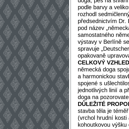
doga, pes na štvaní
podle barvy a veliko
rozhodl sedmičlenn
předsednictvím Dr.
pod název „německá
samostatného německ
výstavy v Berlíně s
spravuje „Deutscher
opakovaně upravová
CELKOVÝ VZHLED
německá doga spojuj
a harmonickou stavbu
spojené s ušlechtil
jednotlivých linií 
doga na pozorovatel
DŮLEŽITÉ PROPO
stavba těla je téměř
(vrchol hrudní kost
kohoutkovou výšku o