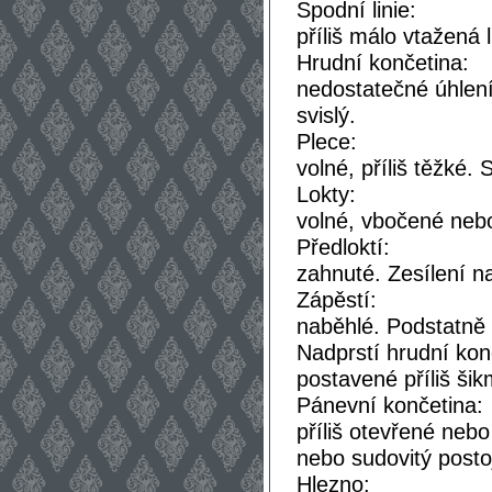
Spodní linie:
příliš málo vtažená 
Hrudní končetina:
nedostatečné úhlení.
svislý.
Plece:
volné, příliš těžké. 
Lokty:
volné, vbočené neb
Předloktí:
zahnuté. Zesílení 
Zápěstí:
naběhlé. Podstatně 
Nadprstí hrudní kon
postavené příliš šik
Pánevní končetina:
příliš otevřené nebo
nebo sudovitý posto
Hlezno: