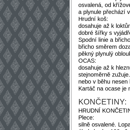
osvalená, od křížo
a plynule přechází 
Hrudní koš:
dosahuje až k loktů
dobré šířky s vyjá
Spodní linie a břicho
břicho směrem dozad
pěkný plynulý oblou
OCAS:
dosahuje až k hlezn
stejnoměrně zužuje. 
nebo v běhu nesen le
Kartáč na ocase je 
KONČETINY:
HRUDNÍ KONČETIN
Plece:
silně osvalené. Lop