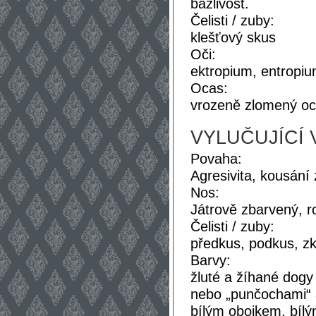
bázlivost.
Čelisti / zuby:
klešťový skus
Oči:
ektropium, entropiu
Ocas:
vrozeně zlomený oc
VYLUČUJÍCÍ 
Povaha:
Agresivita, kousání
Nos:
Játrově zbarvený, r
Čelisti / zuby:
předkus, podkus, zk
Barvy:
žluté a žíhané dogy 
nebo „punčochami“ a
bílým obojkem, bílý