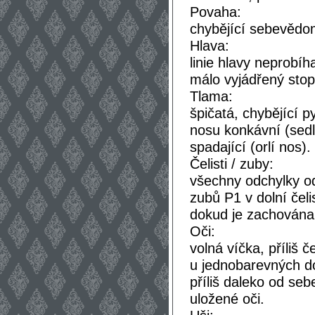
Povaha:
chybějící sebevědom
Hlava:
linie hlavy neprobíha
málo vyjádřený stop,
Tlama:
špičatá, chybějící p
nosu konkávní (sedl
spadající (orlí nos).
Čelisti / zuby:
všechny odchylky od
zubů P1 v dolní čeli
dokud je zachována 
Oči:
volná víčka, příliš č
u jednobarevných do
příliš daleko od seb
uložené oči.