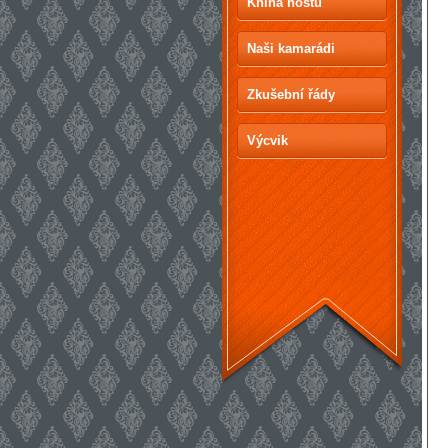
Kniha hostů
Naši kamarádi
Zkušební řády
Výcvik