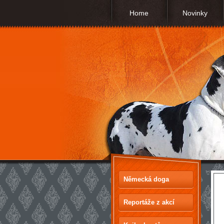
Home
Novinky
Německá doga
Reportáže z akcí