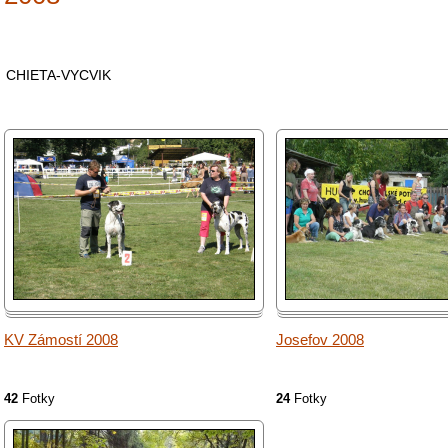
CHIETA-VYCVIK
KV Zámostí 2008
Josefov 2008
42
Fotky
24
Fotky