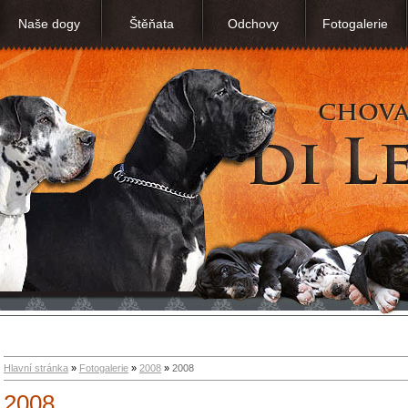
Naše dogy
Štěňata
Odchovy
Fotogalerie
Hlavní stránka
»
Fotogalerie
»
2008
»
2008
2008