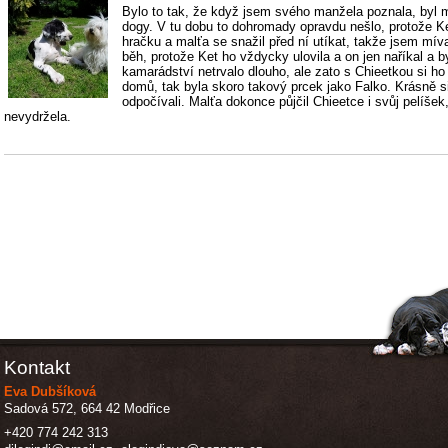
Bylo to tak, že když jsem svého manžela poznala, byl m
dogy. V tu dobu to dohromady opravdu nešlo, protože Ke
hračku a malťa se snažil před ní utíkat, takže jsem míva
běh, protože Ket ho vždycky ulovila a on jen naříkal a 
kamarádství netrvalo dlouho, ale zato s Chieetkou si h
domů, tak byla skoro takový prcek jako Falko. Krásně si 
odpočívali. Malťa dokonce půjčil Chieetce i svůj pelíše
nevydržela.
Kontakt
Eva Dubšíková
Sadová 572, 664 42 Modřice
+420 774 242 313