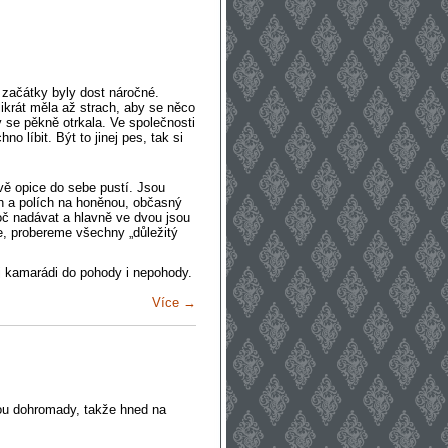
 začátky byly dost náročné.
olikrát měla až strach, aby se něco
 se pěkně otrkala. Ve společnosti
o líbit. Být to jinej pes, tak si
dvě opice do sebe pustí. Jsou
ch a polích na honěnou, občasný
oč nadávat a hlavně ve dvou jsou
e, probereme všechny „důležitý
j kamarádi do pohody i nepohody.
Více →
gou dohromady, takže hned na