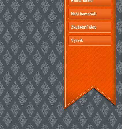
Kniha hostů
Naši kamarádi
Zkušební řády
Výcvik