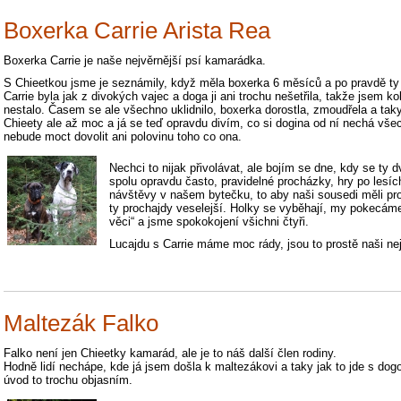
Boxerka Carrie Arista Rea
Boxerka Carrie je naše nejvěrnější psí kamarádka.
S Chieetkou jsme je seznámily, když měla boxerka 6 měsíců a po pravdě ty
Carrie byla jak z divokých vajec a doga ji ani trochu nešetřila, takže jsem k
nestalo. Časem se ale všechno uklidnilo, boxerka dorostla, zmoudřela a taky
Chieety ale až moc a já se teď opravdu divím, co si dogina od ní nechá všechn
nebude moct dovolit ani polovinu toho co ona.
Nechci to nijak přivolávat, ale bojím se dne, kdy se ty 
spolu opravdu často, pravidelné procházky, hry po lesí
návštěvy v našem bytečku, to aby naši sousedi měli pr
ty prochajdy veselejší. Holky se vyběhají, my pokecám
věci“ a jsme spokokojení všichni čtyři.
Lucajdu s Carrie máme moc rády, jsou to prostě naši ne
Maltezák Falko
Falko není jen Chieetky kamarád, ale je to náš další člen rodiny.
Hodně lidí nechápe, kde já jsem došla k maltezákovi a taky jak to jde s do
úvod to trochu objasním.