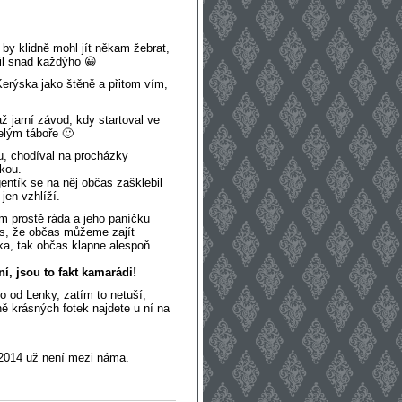
 by klidně mohl jít někam žebrat,
il snad každýho 😀
erýska jako štěně a přitom vím,
ž jarní závod, kdy startoval ve
elým táboře 🙂
u, chodíval na procházky
kou.
entík se na něj občas zašklebil
jen vzhlíží.
 prostě ráda a jeho paníčku
ás, že občas můžeme zajít
ka, tak občas klapne alespoň
í, jsou to fakt kamarádi!
o od Lenky, zatím to netuší,
ně krásných fotek najdete u ní na
 2014 už není mezi náma.