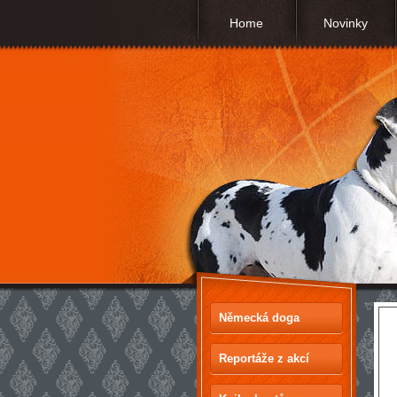
Home
Novinky
Německá doga
Reportáže z akcí