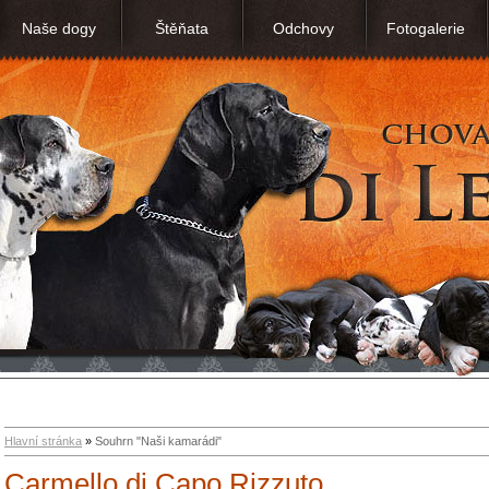
Naše dogy
Štěňata
Odchovy
Fotogalerie
Hlavní stránka
»
Souhrn "Naši kamarádi"
Carmello di Capo Rizzuto