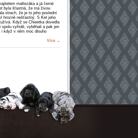
ajitelem maltezáka a já černé
t byla šťastná, že má živou
la strach, že je to jeho poslední
byl hrozně nešťastný. S Ket jeho
o užívá. Když se Chieetka dovedla
spolu vyhráli, vyběhali a pak jen
k, i když v něm moc dlouho
Více →