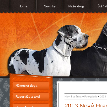
Home
Novinky
Naše dogy
Štěňa
Německá doga
Reportáže z akcí
Hlavní stránka
»
Fotogalerie
»
2013
2013 Nové Hra