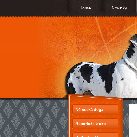
Home
Novinky
Německá doga
Reportáže z akcí