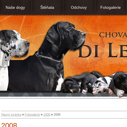
Naše dogy
Štěňata
Odchovy
Fotogalerie
Hlavní stránka
»
Fotogalerie
»
2008
»
2008
2008