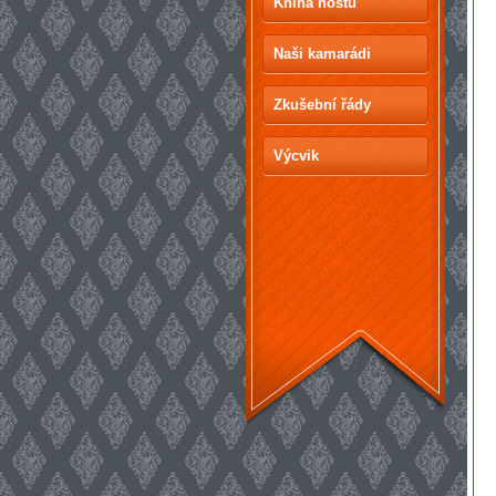
Kniha hostů
Naši kamarádi
Zkušební řády
Výcvik