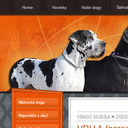
Home
Novinky
Naše dogy
Štěňa
Německá doga
Reportáže z akcí
Hlavní stránka
»
Odch