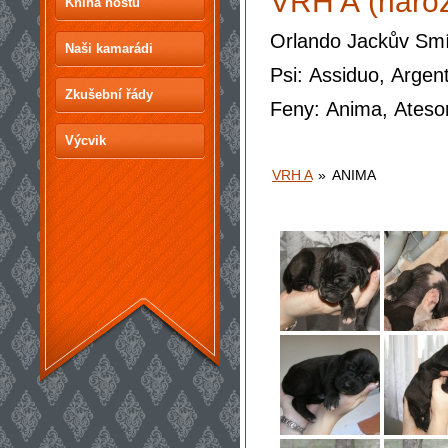
VRH A (naroz
Kniha hostů
Orlando Jackův Smí
Naši kamarádi
Psi: Assiduo, Argent
Zkušební řády
Feny: Anima, Ateso
Výcvik
VRH A
»
ANIMA