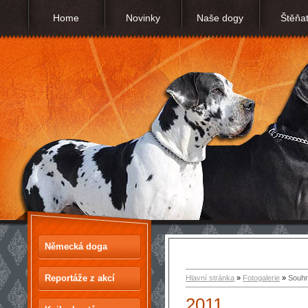
Home
Novinky
Naše dogy
Štěňa
Německá doga
Reportáže z akcí
Hlavní stránka
»
Fotogalerie
»
Souhr
2011