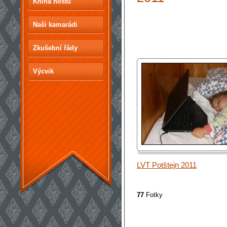
Kniha hostů
Naši kamarádi
Zkušební řády
Výcvik
LVT Potštejn 2011
77
Fotky