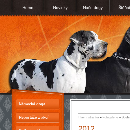
Home
Novinky
Naše dogy
Štěňa
Německá doga
Reportáže z akcí
Hlavní stránka
»
Fotogalerie
»
Souhr
2012