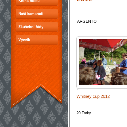
Kniha hostů
Naši kamarádi
ARGENTO
Zkušební řády
Výcvik
Whitney cup 2012
20
Fotky