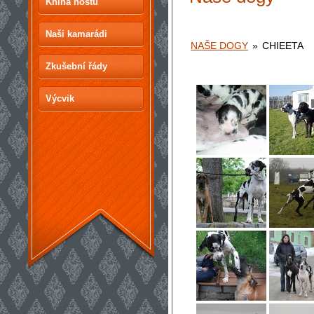
Kniha hostů
Naši kamarádi
NAŠE DOGY
»
CHIEETA
Zkušební řády
Výcvik