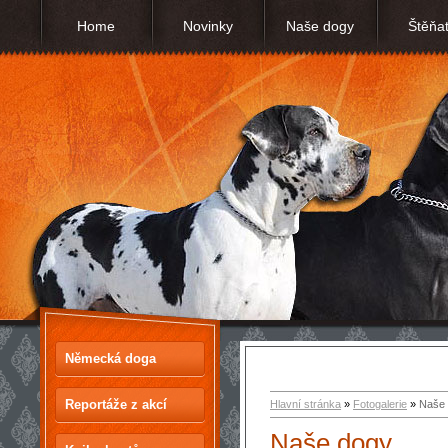
Home
Novinky
Naše dogy
Štěňa
Německá doga
Reportáže z akcí
Hlavní stránka
»
Fotogalerie
»
Naše
Naše dogy