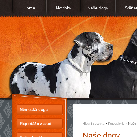
Home
Novinky
Naše dogy
Štěňa
Německá doga
Reportáže z akcí
Hlavní stránka
»
Fotogalerie
»
Naše
Naše dogy