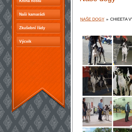
Kniha hostů
Naši kamarádi
NAŠE DOGY
»
CHIEETA 
Zkušební řády
Výcvik