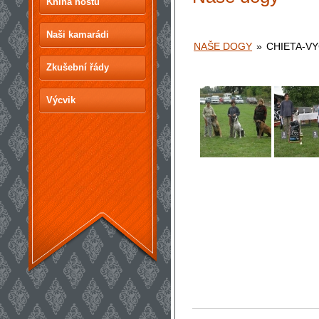
Kniha hostů
Naši kamarádi
NAŠE DOGY
»
CHIETA-VY
Zkušební řády
Výcvik