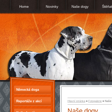
Home
Novinky
Naše dogy
Štěňa
Německá doga
Reportáže z akcí
Hlavní stránka
»
Fotogalerie
»
Naše
Naše dogy