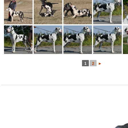
1
2
►