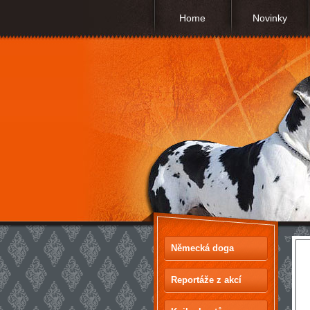
Home
Novinky
Německá doga
Reportáže z akcí