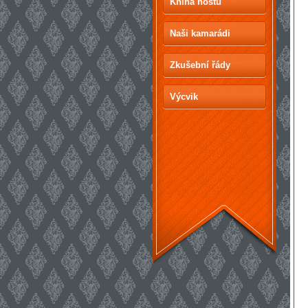
Kniha hostů
Naši kamarádi
Zkušební řády
Výcvik