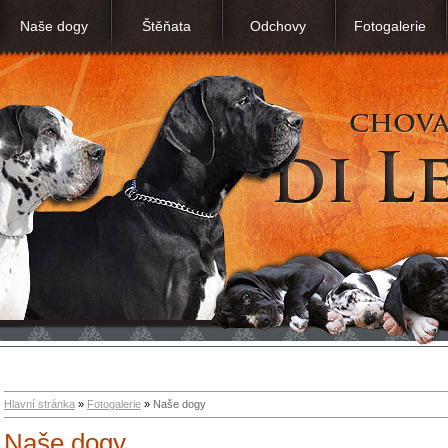
Naše dogy
Štěňata
Odchovy
Fotogalerie
Hlavní stránka
»
Fotogalerie
»
Naše dogy
Naše dogy