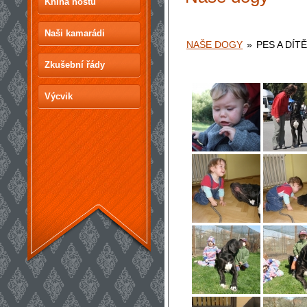
Kniha hostů
Naši kamarádi
NAŠE DOGY
»
PES A DÍT
Zkušební řády
Výcvik