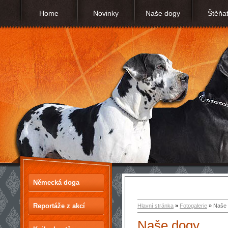
Home
Novinky
Naše dogy
Štěňa
Německá doga
Reportáže z akcí
Hlavní stránka
»
Fotogalerie
»
Naše
Naše dogy