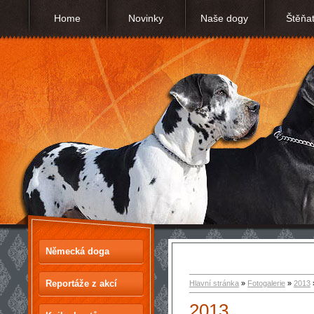
Home
Novinky
Naše dogy
Štěňa
Německá doga
Reportáže z akcí
Hlavní stránka
»
Fotogalerie
»
2013
2013