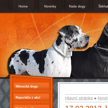
Home
Novinky
Naše dogy
Štěňa
Německá doga
Reportáže z akcí
Hlavní stránka
»
Novi