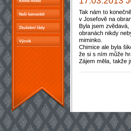
17.03.2013 J
Kniha hostů
Tak nám to konečně 
Naši kamarádi
v Josefově na obra
Byla jsem zvědavá, 
Zkušební řády
obranách nikdy neby
miminko.
Výcvik
Chimice ale byla šiko
že si s ním může hr
Zájem měla, takže 