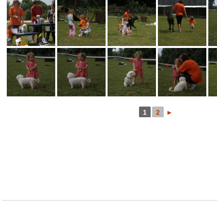
1
2
►