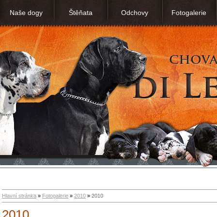
Naše dogy
Štěňata
Odchovy
Fotogalerie
Hlavní stránka
»
Fotogalerie
»
2010
»
2010
2010