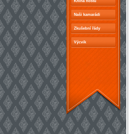
Kniha hostů
Naši kamarádi
Zkušební řády
Výcvik