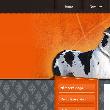
Home
Novinky
Německá doga
Reportáže z akcí