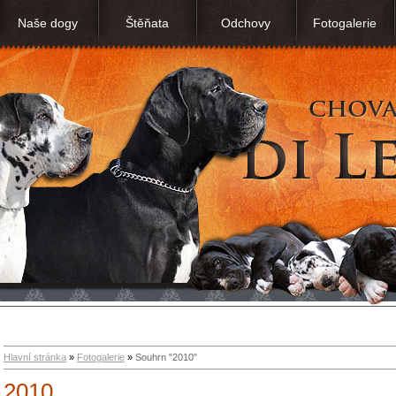
Naše dogy
Štěňata
Odchovy
Fotogalerie
Hlavní stránka
»
Fotogalerie
»
Souhrn "2010"
2010