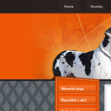
Home
Novinky
Německá doga
Reportáže z akcí