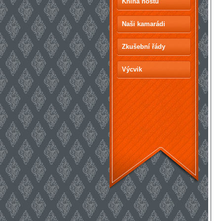
Kniha hostů
Naši kamarádi
Zkušební řády
Výcvik