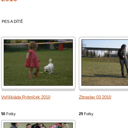
PES A DÍTĚ
Voříškiáda Rybníček 2010
Zbraslav 03 2010
50
Fotky
29
Fotky