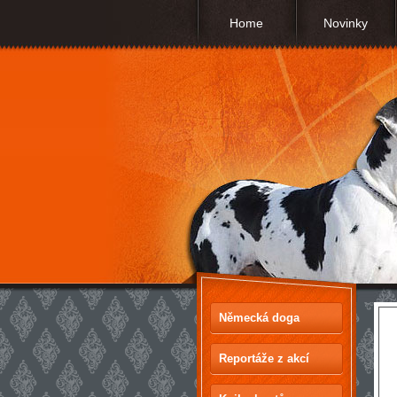
Home
Novinky
Německá doga
Reportáže z akcí