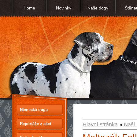
Home
Novinky
Naše dogy
Štěňa
Německá doga
Reportáže z akcí
Hlavní stránka
»
Naši