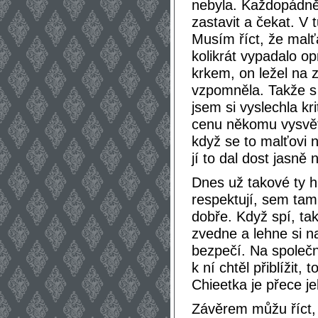
nebyla. Každopádně 
zastavit a čekat. V
Musím říct, že malť
kolikrát vypadalo o
krkem, on ležel na 
vzpomněla. Takže s 
jsem si vyslechla kr
cenu někomu vysvětl
když se to malťovi n
jí to dal dost jasně 
Dnes už takové ty h
respektují, sem tam 
dobře. Když spí, ta
zvedne a lehne si n
bezpečí. Na společn
k ní chtěl přiblížit,
Chieetka je přece je
Závěrem můžu říct,