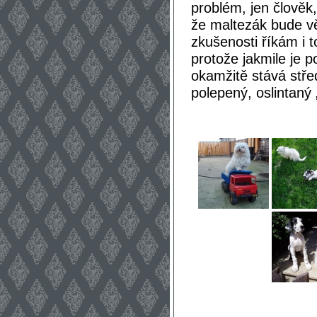
problém, jen člověk
že maltezák bude vě
zkušenosti říkám i 
protože jakmile je 
okamžitě stává stře
polepený, oslintaný