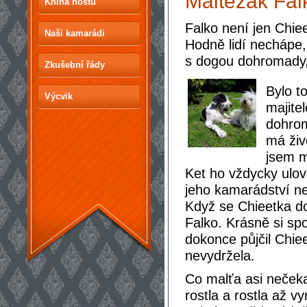
Maltezák Fal
Kniha hostů
Falko není jen Chiee
Naši kamarádi
Hodně lidí nechápe, 
s dogou dohromady,
Zkušební řády
Bylo t
Výcvik
majite
dohrom
má živ
jsem m
Ket ho vždycky ulovi
jeho kamarádství net
Když se Chieetka do
Falko. Krásně si spo
dokonce půjčil Chie
nevydržela.
Co malťa asi nečeka
rostla a rostla až v