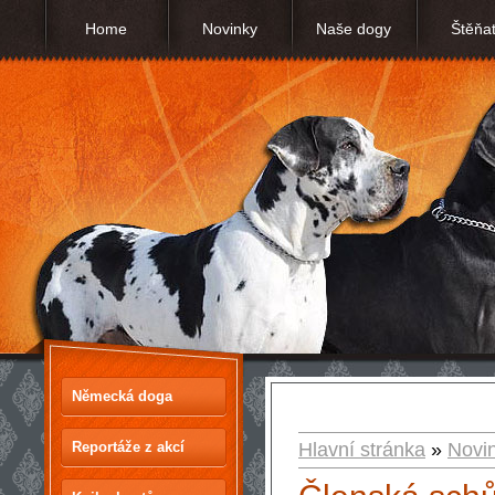
Home
Novinky
Naše dogy
Štěňa
Německá doga
Reportáže z akcí
Hlavní stránka
»
Novi