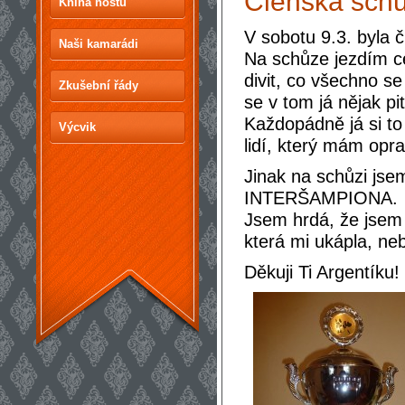
Členská sc
Kniha hostů
V sobotu 9.3. byla
Naši kamarádi
Na schůze jezdím c
divit, co všechno s
Zkušební řády
se v tom já nějak pit
Každopádně já si to
Výcvik
lidí, který mám opr
Jinak na schůzi jse
INTERŠAMPIONA.
Jsem hrdá, že jsem 
která mi ukápla, neb
Děkuji Ti Argentíku!