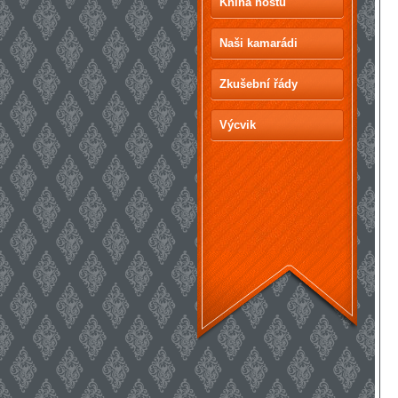
Kniha hostů
Naši kamarádi
Zkušební řády
Výcvik