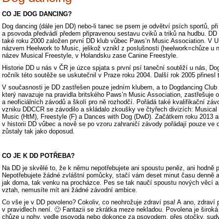
CO JE DOG DANCING
?
Dog dancing (dále jen DD) nebo-li tanec se psem je odvětví psích sportů, p
a psovoda předvádí předem připravenou sestavu cviků a triků na hudbu. DD vz
také roku 2000 založen první DD klub vůbec
Paws’n Music Association
. V U
názvem Heelwork to Music, jelikož vznikl z poslušnosti (heelwork=chůze u 
název Musical Freestyle, v Holandsku zase Canine Freestyle.
Historie DD u nás v ČR je úzce spjata s první psí taneční soutěží u nás, D
ročník této soutěže se uskutečnil v Praze roku 2004. Další rok 2005 přinesl
V současnosti je DD zastřešen pouze jedním klubem, a to
Dogdancing Club
který navazuje na pravidla britského Paws’n Music Association, zastřešuje or
a neoficiálních závodů a školí pro ně rozhodčí. Pořádá také kvalifikační zá
vzniku DDCCR se závodilo a skládalo zkoušky ve čtyřech divizích: Musical
Music (HtM), Freestyle (F) a Dances with Dog (DwD). Začátkem roku 2013 al
v historii DD vůbec a nově se po vzoru zahraničí závody pořádají pouze ve 
zůstaly tak jako doposud.
CO JE K DD POTŘEBA?
Na DD je skvělé to, že k němu nepotřebujete ani spoustu peněz, ani hodně p
Nepotřebujete žádné zvláštní pomůcky, stačí vám deset minut času denně a
jak doma, tak venku na procházce. Pes se tak naučí spoustu nových věcí a 
vztah, nemusíte mít ani žádné závodní ambice.
Co vše je v DD povoleno? Cokoliv, co neohrožuje zdraví psa! A ano, zdraví
v pravidlech není. 🙂 Fantazii se zkrátka meze nekladou. Povolena je široká 
chůze u nohy, vedle psovoda nebo dokonce za psovodem, přes otočky, sudy,