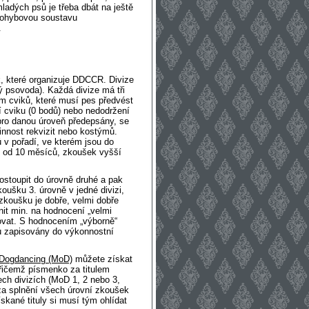
ladých psů je třeba dbát na ještě
 pohybovou soustavu
.
 které organizuje DDCCR. Divize
ý psovoda). Každá divize má tři
 cviků, které musí pes předvést
 cviku (0 bodů) nebo nedodržení
u pro danou úroveň předepsány, se
innost rekvizit nebo kostýmů.
v pořadí, ve kterém jsou do
u od 10 měsíců, zkoušek vyšší
ostoupit do úrovně druhé a pak
koušku 3. úrovně v jedné divizi,
 zkoušku je dobře, velmi dobře
it min. na hodnocení „velmi
ovat. S hodnocením „výborně“
u zapisovány do výkonnostní
 Dogdancing (MoD)
můžete získat
přičemž písmenko za titulem
šech divizích (MoD 1, 2 nebo 3,
ě za splnění všech úrovní zkoušek
ískané tituly si musí tým ohlídat