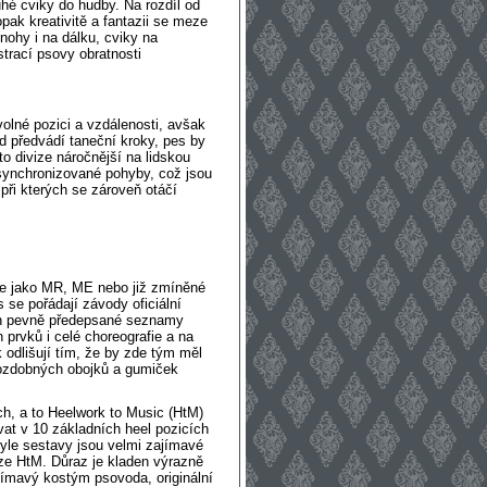
hé cviky do hudby. Na rozdíl od
pak kreativitě a fantazii se meze
nohy i na dálku, cviky na
trací psovy obratnosti
volné pozici a vzdálenosti, avšak
d předvádí taneční kroky, pes by
o divize náročnější na lidskou
. synchronizované pohyby, což jsou
při kterých se zároveň otáčí
že jako MR, ME nebo již zmíněné
 se pořádají závody oficiální
ech pevně předepsané seznamy
 prvků i celé choreografie a na
odlišují tím, že by zde tým měl
 ozdobných obojků a gumiček
ch, a to Heelwork to Music (HtM)
at v 10 základních heel pozicích
tyle sestavy jsou velmi zajímavé
ze HtM. Důraz je kladen výrazně
jímavý kostým psovoda, originální