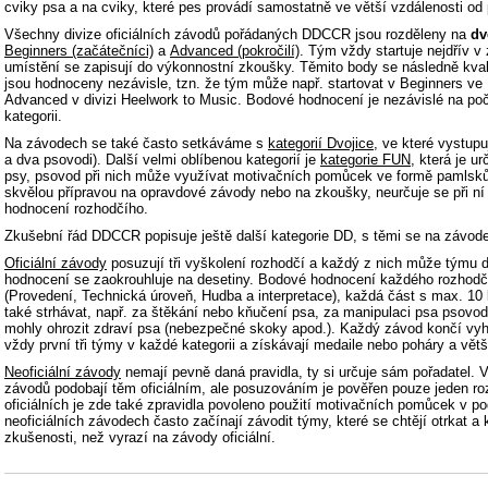
cviky psa a na cviky, které pes provádí samostatně ve větší vzdálenosti od
Všechny divize oficiálních závodů pořádaných DDCCR jsou rozděleny na
dv
Beginners (začátečníci)
a
Advanced (pokročilí)
. Tým vždy startuje nejdřív 
umístění se zapisují do výkonnostní zkoušky. Těmito body se následně kvali
jsou hodnoceny nezávisle, tzn. že tým může např. startovat v Beginners ve F
Advanced v divizi Heelwork to Music. Bodové hodnocení je nezávislé na poč
kategorii.
Na závodech se také často setkáváme s
kategorií Dvojice
, ve které vystup
a dva psovodi). Další velmi oblíbenou kategorií je
kategorie FUN
, která je u
psy, psovod při nich může využívat motivačních pomůcek ve formě pamlsků
skvělou přípravou na opravdové závody nebo na zkoušky, neurčuje se při ní 
hodnocení rozhodčího.
Zkušební řád DDCCR popisuje ještě další kategorie DD, s těmi se na závode
Oficiální závody
posuzují tři vyškolení rozhodčí a každý z nich může týmu 
hodnocení se zaokrouhluje na desetiny. Bodové hodnocení každého rozhodčíh
(Provedení, Technická úroveň, Hudba a interpretace), každá část s max. 1
také strhávat, např. za štěkání nebo kňučení psa, za manipulaci psa psovo
mohly ohrozit zdraví psa (nebezpečné skoky apod.). Každý závod končí vyh
vždy první tři týmy v každé kategorii a získávají medaile nebo poháry a větš
Neoficiální závody
nemají pevně daná pravidla, ty si určuje sám pořadatel. V
závodů podobají těm oficiálním, ale posuzováním je pověřen pouze jeden ro
oficiálních je zde také zpravidla povoleno použití motivačních pomůcek v 
neoficiálních závodech často začínají závodit týmy, které se chtějí otrkat a 
zkušenosti, než vyrazí na závody oficiální.