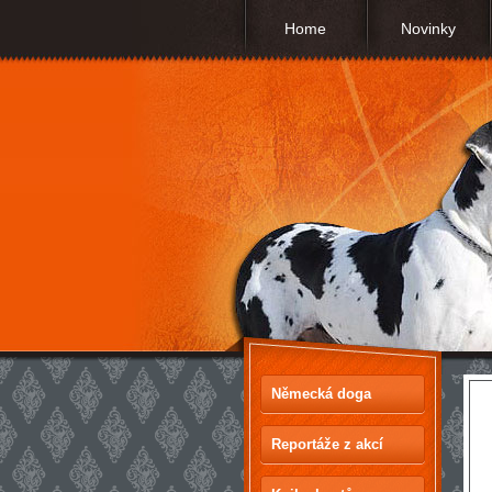
Home
Novinky
Německá doga
Reportáže z akcí