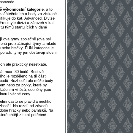
 psovoda.
ě výkonnostní kategorie
, a to
v začátečnících a body za získané
fikuje do kat. Advanced. Divize
reestyle divizi a zároveň v kat.
tu týmů startujících v dané
ují dva týmy společně (dva psi
rčená pro začínající týmy a mladé
 nebo hračky. FUN kategorie je
pořadí, týmy jen dostávají slovní
ch ale prakticky nesetkáte.
dát max. 30 bodů. Bodové
o je rozděleno na tři části
0 bodů. Rozhodčí ale může body
dem nebo za prvky, které by
lášením vítězů, oceněny jsou
inou i věcné ceny.
elmi často se pravidla neofiko
zhodčí. Na rozdíl od závodů
podobě hračky nebo pamlsků. Na
které chtějí získat potřebné