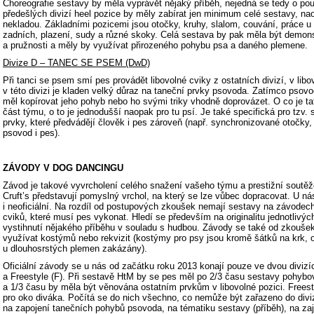
Choreografie sestavy by měla vyprávět nějaký příběh, nejedná se tedy o pou
předešlých divizí heel pozice by měly zabírat jen minimum celé sestavy, nao
nekladou. Základními pozicemi jsou otočky, kruhy, slalom, couvání, práce u 
zadních, plazení, sudy a různé skoky. Celá sestava by pak měla být demons
a pružnosti a měly by využívat přirozeného pohybu psa a daného plemene.
Divize D – TANEC SE PSEM (DwD)
Při tanci se psem smí pes provádět libovolné cviky z ostatních divizí, v libo
v této divizi je kladen velký důraz na taneční prvky psovoda. Zatímco psovo
měl kopírovat jeho pohyb nebo ho svými triky vhodně doprovázet. O co je tat
část týmu, o to je jednodušší naopak pro tu psí. Je také specifická pro tzv
prvky, které předvádějí člověk i pes zároveň (např. synchronizované otočky, 
psovod i pes).
ZÁVODY V DOG DANCINGU
Závod je takové vyvrcholení celého snažení vašeho týmu a prestižní soutě
Cruft’s představují pomyslný vrchol, na který se lze vůbec dopracovat. U nás
i neoficiální. Na rozdíl od postupových zkoušek nemají sestavy na závod
cviků, které musí pes vykonat. Hledí se především na originalitu jednotlivých
vystihnutí nějakého příběhu v souladu s hudbou. Závody se také od zkoušek 
využívat kostýmů nebo rekvizit (kostýmy pro psy jsou kromě šátků na krk,
u dlouhosrstých plemen zakázány).
Oficiální závody se u nás od začátku roku 2013 konají pouze ve dvou divizí
a Freestyle (F). Při sestavě HtM by se pes měl po 2/3 času sestavy pohybov
a 1/3 času by měla být věnována ostatním prvkům v libovolné pozici. Frees
pro oko diváka. Počítá se do nich všechno, co nemůže být zařazeno do divi
na zapojení tanečních pohybů psovoda, na tématiku sestavy (příběh), na za