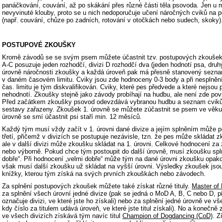
panáčkování, couvání, až po skákání přes různé části těla psovoda. Jen u m
nevyvinuté klouby, proto se u nich nedoporučuje učení náročných cviků na
(např. couvání, chůze po zadních, rotování v otočkách nebo sudech, skoky)
POSTUPOVÉ ZKOUŠKY
Kromě závodů se se svým psem můžete účastnit tzv. postupových zkoušek,
A-C posuzuje jeden rozhodčí, divizi D rozhodčí dva (jeden hodnotí psa, druh
úrovně náročnosti zkoušky a každá úroveň pak má přesně stanovený seznam
v daném časovém limitu. Cviky jsou zde hodnoceny 0-3 body a při nesplnění
čas. limitu je tým diskvalifikován. Cviky, které pes předvede a které nejso
nehodnotí. Zkoušky stejně jako závody probíhají na hudbu, ale není zde pov
Před začátkem zkoušky psovod odevzdává vybranou hudbu a seznam cviků 
sestavy zařazeny. Zkoušek 1. úrovně se můžete zúčastnit se psem ve věk
úrovně se smí účastnit psi staří min. 12 měsíců.
Každý tým musí vždy začít v 1. úrovni dané divize a jejím splněním může p
třetí, přičemž v divizích se postupuje nezávisle, tzn. že pes může skládat z
ale v další divizi může zkoušku skládat na 1. úrovni. Celkové hodnocení za
nebo výborně. Pokud chce tým postoupit do další úrovně, musí zkoušku spln
dobře“. Při hodnocení „velmi dobře“ může tým na dané úrovni zkoušku opak
však musí další zkoušku už skládat na vyšší úrovni. Výsledky zkoušek jso
knížky, kterou tým získá na svých prvních zkouškách nebo závodech.
Za splnění postupových zkoušek můžete také získat různé tituly.
Master of
za splnění všech úrovní jedné divize (pak se jedná o MoD A, B, C nebo D, 
označuje divizi, ve které jste ho získali) nebo za splnění jedné úrovně ve v
kdy číslo za titulem udává úroveň, ve které jste titul získali). No a konečn
ve všech divizích získává tým navíc titul
Champion of Dogdancing (CoD)
. Z