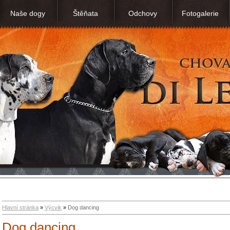
Naše dogy
Štěňata
Odchovy
Fotogalerie
Hlavní stránka
»
Výcvik
»
Dog dancing
Dog dancing