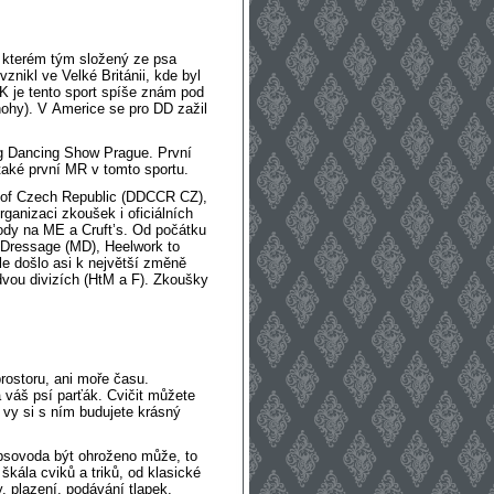
ři kterém tým složený ze psa
nikl ve Velké Británii, kde byl
K je tento sport spíše znám pod
nohy). V Americe se pro DD zažil
og Dancing Show Prague. První
 také první MR v tomto sportu.
 of Czech Republic (DDCCR CZ)
,
ganizaci zkoušek i oficiálních
vody na ME a Cruft’s. Od počátku
 Dressage (MD), Heelwork to
e došlo asi k největší změně
dvou divizích (HtM a F). Zkoušky
rostoru, ani moře času.
 váš psí parťák. Cvičit můžete
vy si s ním budujete krásný
 psovoda být ohroženo může, to
škála cviků a triků, od klasické
 plazení, podávání tlapek,