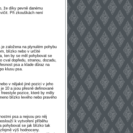
to, že díky pevně danému
vičit. Při zkouškách není
a je založena na plynulém pohybu
, blízko nebo v určité
a, ten by se měl pohybovat se
o cval dopředu, stranou, dozadu,
přesnost psa a klade důraz na
po klusu psa.
ebo v nějaké jiné pozici v jeho
 je 10 a jsou přesně definované
reestyle pozice, které by měly
ameno blízko levého nebo pravého
žnostmi psa a nejsou pro něj
poslouží k vytvoření příběhu
a pohybovat se jak blízko tak
ozřejmě výš hodnoceny.