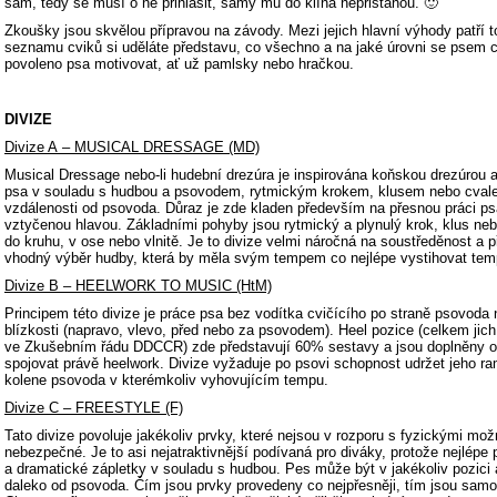
sám, tedy se musí o ně přihlásit, samy mu do klína nepřistanou. 🙂
Zkoušky jsou skvělou přípravou na závody. Mezi jejich hlavní výhody patří 
seznamu cviků si uděláte představu, co všechno a na jaké úrovni se psem c
povoleno psa motivovat, ať už pamlsky nebo hračkou.
DIVIZE
Divize A – MUSICAL DRESSAGE (MD)
Musical Dressage nebo-li hudební drezúra je inspirována koňskou drezúrou 
psa v souladu s hudbou a psovodem, rytmickým krokem, klusem nebo cvalem
vzdálenosti od psovoda. Důraz je zde kladen především na přesnou práci ps
vztyčenou hlavou. Základními pohyby jsou rytmický a plynulý krok, klus neb
do kruhu, v ose nebo vlnitě. Je to divize velmi náročná na soustředěnost a 
vhodný výběr hudby, která by měla svým tempem co nejlépe vystihovat tem
Divize B – HEELWORK TO MUSIC (HtM)
Principem této divize je práce psa bez vodítka cvičícího po straně psovoda n
blízkosti (napravo, vlevo, před nebo za psovodem). Heel pozice (celkem jich
ve Zkušebním řádu DDCCR) zde představují 60% sestavy a jsou doplněny o f
spojovat právě heelwork. Divize vyžaduje po psovi schopnost udržet jeho r
kolene psovoda v kterémkoliv vyhovujícím tempu.
Divize C – FREESTYLE (F)
Tato divize povoluje jakékoliv prvky, které nejsou v rozporu s fyzickými mo
nebezpečné. Je to asi nejatraktivnější podívaná pro diváky, protože nejlépe 
a dramatické zápletky v souladu s hudbou. Pes může být v jakékoliv pozici 
daleko od psovoda. Čím jsou prvky provedeny co nejpřesněji, tím jsou sam