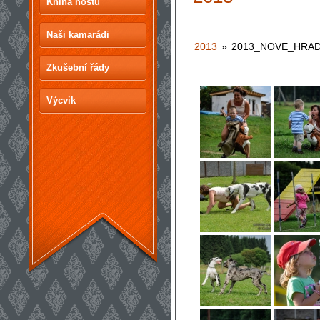
Kniha hostů
Naši kamarádi
2013
»
2013_NOVE_HRA
Zkušební řády
Výcvik