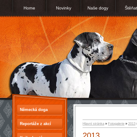
Home
Novinky
Naše dogy
Štěňa
Německá doga
Reportáže z akcí
Hlavní stránka
»
Fotogalerie
»
2013
2013