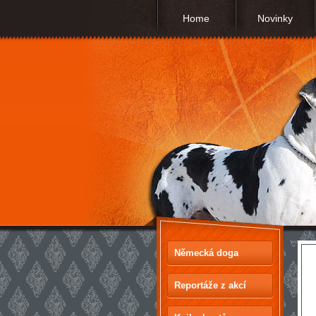
Home
Novinky
Německá doga
Reportáže z akcí