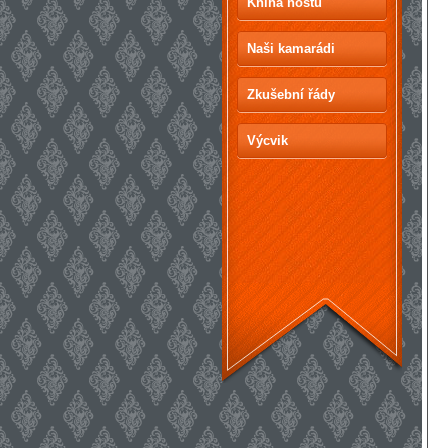
Kniha hostů
Naši kamarádi
Zkušební řády
Výcvik