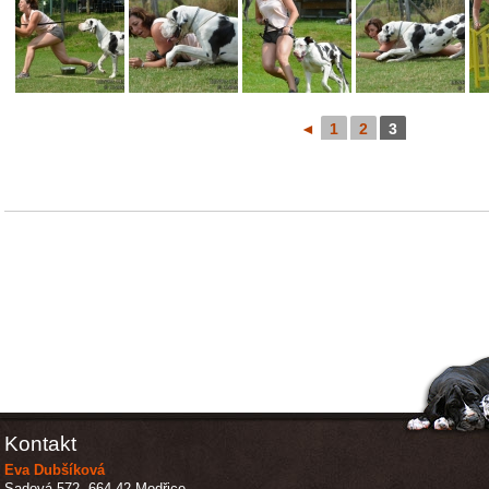
◄
1
2
3
Kontakt
Eva Dubšíková
Sadová 572, 664 42 Modřice