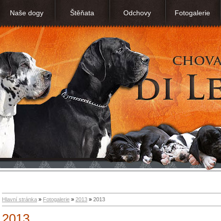
Naše dogy
Štěňata
Odchovy
Fotogalerie
Hlavní stránka
»
Fotogalerie
»
2013
»
2013
2013