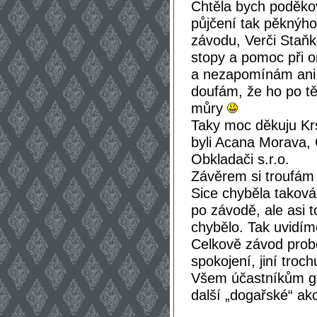
Chtěla bych poděkov
půjčení tak pěknýho
závodu, Verči Staňk
stopy a pomoc při or
a nezapomínám ani 
doufám, že ho po tě
můry
Taky moc děkuju K
byli Acana Morava, C
Obkladači s.r.o.
Závěrem si troufám ř
Sice chyběla takov
po závodě, ale asi t
chybělo. Tak uvidím
Celkově závod probě
spokojení, jiní troc
Všem účastníkům gr
další „dogařské“ akc