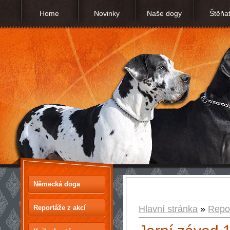
Home
Novinky
Naše dogy
Štěňa
Německá doga
Reportáže z akcí
Hlavní stránka
»
Repor