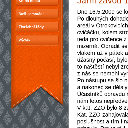
Jarní závod 
Kniha hostů
Dne 16.5:2009 se k
Naši kamarádi
Po dlouhých dohade
areál v Otrokovicích
Zkušební řády
cvičáčku, kolem str
teda pro cvičence z 
Výcvik
mizerná. Odradit se
vlakem už v pátek a
úžasný počasí, bylo
to naštěstí nebyl zr
z nás se nemohl vym
Po nástupu se šlo n
a nakonec se dělaly
Účastníků opravdu m
nám letos nepředved
V kat. ZZO bylo 8 
Kat. ZZO zahajoval
poslušnost a tím i n