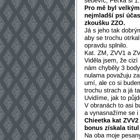
sebevíc, Peťka si 1
Pro mě byl velkým
nejmladší psí účast
zkoušku ZZO.
Já s jeho tak dobrý
aby se trochu otrka
opravdu splnilo.
Kat. ZM, ZVV1 a ZVV
Viděla jsem, že ciz
nám chyběly 3 body
nulama považuju za 
umí, ale co si bude
trochu strach a já ta
Uvidíme, jak to půjd
V obranách to asi bu
a vynasnažíme se i
Chieetka kat ZVV2
bonus získala titu
Na oba moje pesany