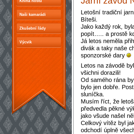
Jarní závod
Kniha hostů
Letošní tradiční ja
Naši kamarádi
Bíteši.
Jako každý rok, byla
Zkušební řády
popít….. a prostě 
Já letos neměla při
Výcvik
divák a taky naše c
sponzorské dary
Letos na závodě byl
všichni dorazili!
Od samého rána bylo
bylo jen dobře. Postu
sluníčka.
Musím říct, že letoší
předvedla pěkné výko
jako všude našel ně
Celkový vítěz byl j
odchodí úplně všech