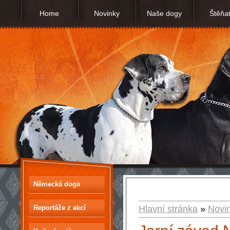
Home
Novinky
Naše dogy
Štěňa
Německá doga
Reportáže z akcí
Hlavní stránka
»
Novi