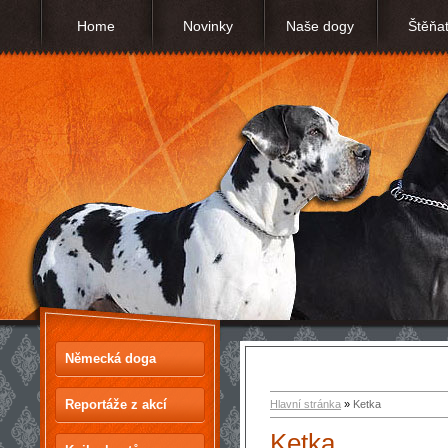
Home
Novinky
Naše dogy
Štěňa
Německá doga
Reportáže z akcí
Hlavní stránka
»
Ketka
Ketka