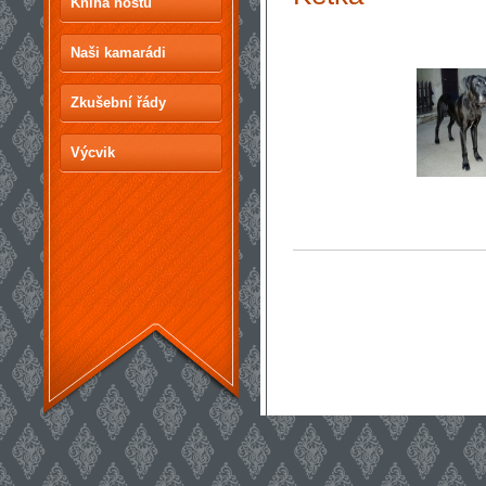
Kniha hostů
Naši kamarádi
Zkušební řády
Výcvik