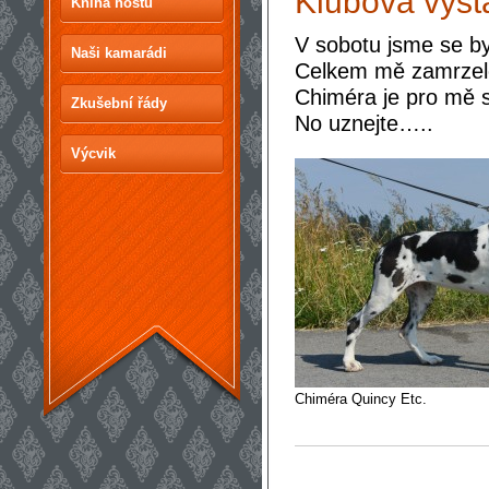
Klubová výst
Kniha hostů
V sobotu jsme se by
Naši kamarádi
Celkem mě zamrzelo
Chiméra je pro mě st
Zkušební řády
No uznejte…..
Výcvik
Chiméra Quincy Etc.