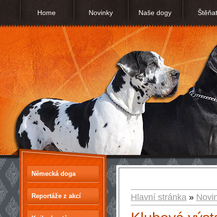
Home
Novinky
Naše dogy
Štěňa
Německá doga
Reportáže z akcí
Hlavní stránka
»
Novi