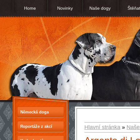
Home
Novinky
Naše dogy
Štěňa
Německá doga
Reportáže z akcí
Hlavní stránka
»
Naše