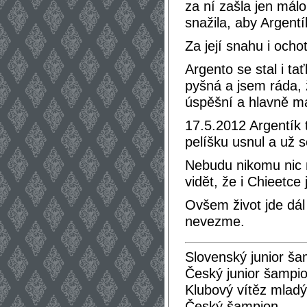
za ní zašla jen mál
snažila, aby Argentík
Za její snahu i ochot
Argento se stal i t
pyšná a jsem ráda, 
úspěšní a hlavně maj
17.5.2012 Argentík
pelíšku usnul a už s
Nebudu nikomu nic n
vidět, že i Chieetc
Ovšem život jde dá
nevezme.
Slovenský junior š
Český junior šampi
Klubový vítěz mla
Český šampion