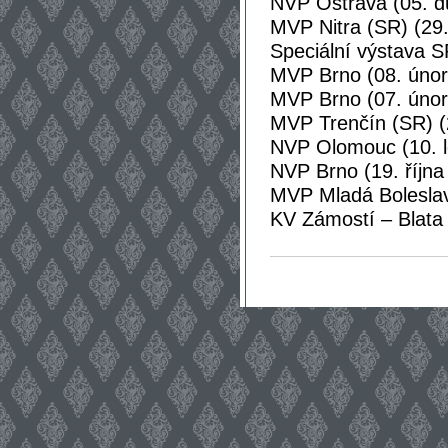
NVP Ostrava (05. d
MVP Nitra (SR) (29.
Speciální výstava S
MVP Brno (08. únor
MVP Brno (07. únor
MVP Trenčín (SR) (
NVP Olomouc (10. l
NVP Brno (19. října
MVP Mladá Boleslav
KV Zámostí – Blata 