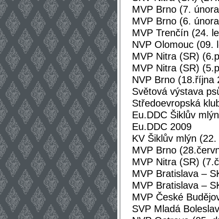
MVP Brno (7. únor
MVP Brno (6. únor
MVP Trenčín (24. l
NVP Olomouc (09. 
MVP Nitra (SR) (6.p
MVP Nitra (SR) (5.
NVP Brno (18.října
Světová výstava psů
Středoevropská klub
Eu.DDC Šiklův mlýn
Eu.DDC 2009
KV Šiklův mlýn (22.
MVP Brno (28.červn
MVP Nitra (SR) (7.č
MVP Bratislava – S
MVP Bratislava – S
MVP České Budějovi
SVP Mladá Boleslav