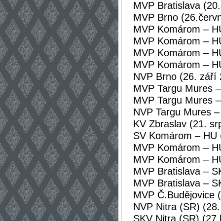
MVP Bratislava (20.
MVP Brno (26.červn
MVP Komárom – HU 
MVP Komárom – HU 
MVP Komárom – HU 
MVP Komárom – HU 
NVP Brno (26. září
MVP Targu Mures –
MVP Targu Mures –
NVP Targu Mures –
KV Zbraslav (21. sr
SV Komárom – HU (
MVP Komárom – HU 
MVP Komárom – HU 
MVP Bratislava – S
MVP Bratislava – SK
MVP Č.Budějovice (
NVP Nitra (SR) (28
SKV Nitra (SR) (27