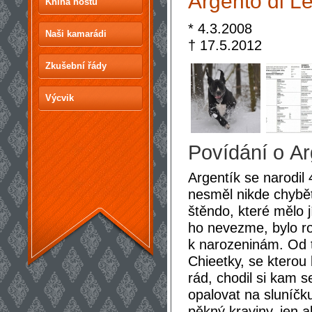
Argento di Le
Kniha hostů
* 4.3.2008
Naši kamarádi
† 17.5.2012
Zkušební řády
Výcvik
Povídání o Ar
Argentík se narodil
nesměl nikde chybě
štěndo, které mělo j
ho nevezme, bylo r
k narozeninám. Od 
Chieetky, se kterou
rád, chodil si kam 
opalovat na sluníčku
pěkný kraviny, jen 