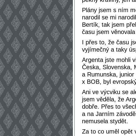
Plány jsem s ním mě
narodil se mi narodi
Bertík, tak jsem pře
času jsem věnovala
I přes to, že času 
vyjímečný a taky ú
Argenta jste mohli 
Česka, Slovenska,
a Rumunska, junior
x BOB, byl evropsk
Ani ve výcviku se al
jsem věděla, že Arg
dobře. Přes to všech
a na Jarním závodě
nemusela stydět.
Za to co uměl opět 