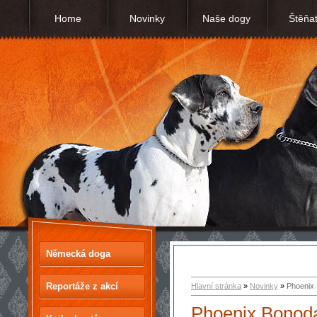
Home
Novinky
Naše dogy
Štěňa
Německá doga
Reportáže z akcí
Hlavní stránka
»
Novinky
»
Phoenix
Phoenix Bonod