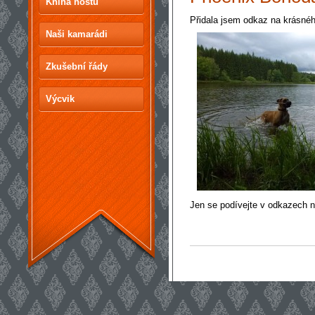
Kniha hostů
Přidala jsem odkaz na krásnéh
Naši kamarádi
Zkušební řády
Výcvik
Jen se podívejte v odkazech 