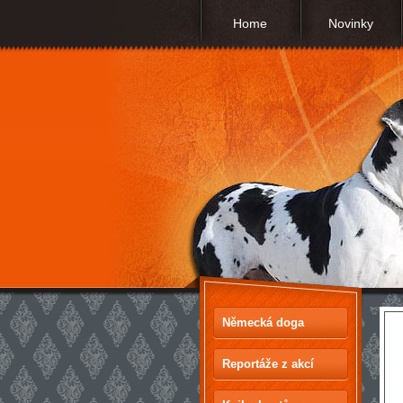
Home
Novinky
Německá doga
Reportáže z akcí