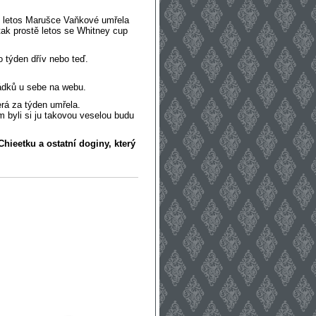
že letos Marušce Vaňkové umřela
tak prostě letos se Whitney cup
o týden dřív nebo teď.
řádků u sebe na webu.
rá za týden umřela.
m byli si ju takovou veselou budu
Chieetku a ostatní doginy, který