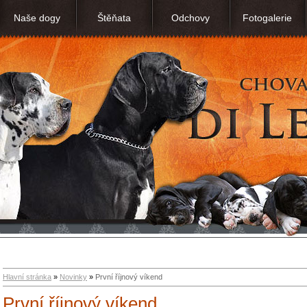
Naše dogy
Štěňata
Odchovy
Fotogalerie
Hlavní stránka
»
Novinky
»
První říjnový víkend
První říjnový víkend