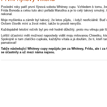
Poslední roky patří první říjnová sobota Whitney cupu. Vzhledem k tomu, 
Frída Bonoda a celou tuto akci pořádá Maruška a je to celý takový smutný, 
nekonal.
Moje myšlenka a záměr byl takový, že letos půjdu, i když neoficiálně. Buď 
Ovšem člověk míní a život mění, takže to prostě nevyšlo.
Každopádně letošní ročník byl pro mě hodně důležitý, proto mu věnuju pár 
Loňští účastníci měli možnost naposledy vidět moju milovanou Chieetku, kte
Spokojně si tam zlatíčko cupkala, každýho vítala a já doufám, že ti, kteří ta
pamatovat!
Takže následující Whitney cupy nepůjdu jen za Whitney, Frídu, ale i za 
se účastnily a už mezi náma najsou.