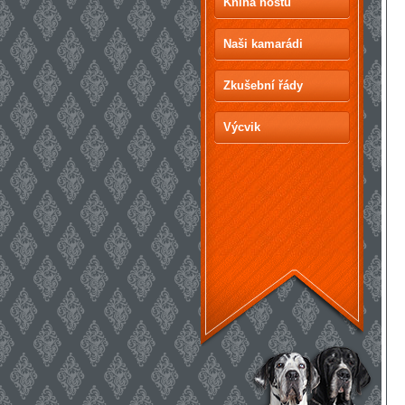
Kniha hostů
Naši kamarádi
Zkušební řády
Výcvik