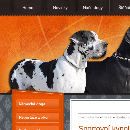
Home
Novinky
Naše dogy
Štěňa
Německá doga
Reportáže z akcí
Hlavní stránka
»
Výcvik
»
Sportovní
Sportovní kynol