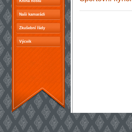
Kniha hostů
Naši kamarádi
Zkušební řády
Výcvik