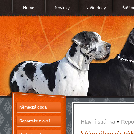
Home
Novinky
Naše dogy
Štěňa
Německá doga
Reportáže z akcí
Hlavní stránka
»
Repor