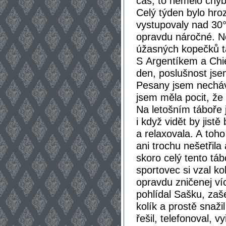
čas, to nemělo chyb
Celý týden bylo hroz
vystupovaly nad 30°
opravdu náročné. No
úžasných kopečků t
S Argentíkem a Chie
den, poslušnost jse
Pesany jsem necháva
jsem měla pocit, že i
Na letošním táboře 
i když vidět by jist
a relaxovala. A toh
ani trochu nešetřila 
skoro celý tento tá
sportovec si vzal k
opravdu zničenej ví
pohlídal Sašku, zaš
kolík a prostě snaž
řešil, telefonoval, 