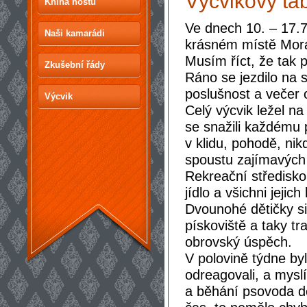
Výcvikový tá
Kniha hostů
Ve dnech 10. – 17.7
Naši kamarádi
krásném místě Mora
Musím říct, že tak 
Zkušební řády
Ráno se jezdilo na 
poslušnost a večer 
Výcvik
Celý výcvik ležel na
se snažili každému 
v klidu, pohodě, ni
spoustu zajímavých 
Rekreační středisko 
jídlo a všichni jejic
Dvounohé dětičky si
pískoviště a taky t
obrovský úspěch.
V polovině týdne by
odreagovali, a mys
a běhání psovoda d