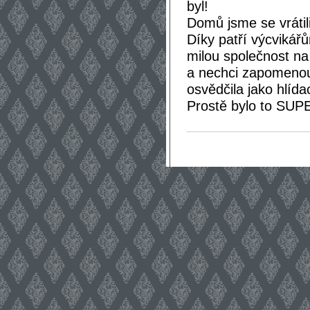
byl!
Domů jsme se vrátil
Díky patří výcviká
milou společnost n
a nechci zapomenou
osvědčila jako hlída
Prostě bylo to SUP