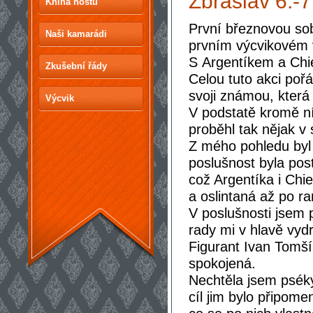
Zbraslav 6.-
Kniha hostů
První březnovou sob
Naši kamarádi
prvním výcvikovém 
S Argentíkem a Chie
Zkušební řády
Celou tuto akci poř
svoji známou, která 
Výcvik
V podstatě kromě ní
proběhl tak nějak 
Z mého pohledu byl
poslušnost byla pos
což Argentíka i Chie
a oslintaná až po r
V poslušnosti jsem 
rady mi v hlavě vyd
Figurant Ivan Tomší
spokojená.
Nechtěla jsem pséky 
cíl jim bylo připome