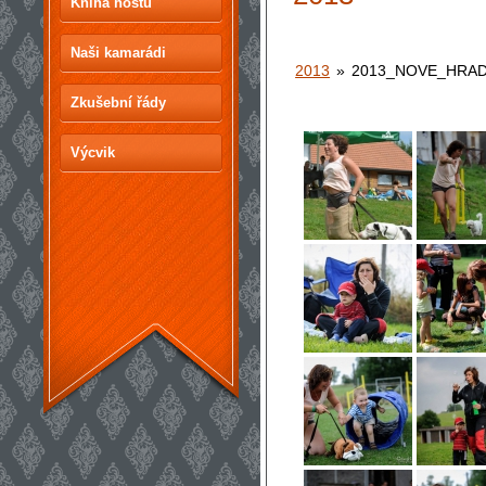
Kniha hostů
Naši kamarádi
2013
»
2013_NOVE_HRA
Zkušební řády
Výcvik