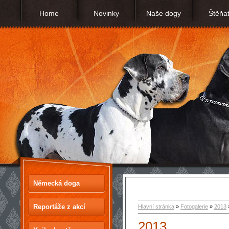
Home
Novinky
Naše dogy
Štěňa
Německá doga
Reportáže z akcí
Hlavní stránka
»
Fotogalerie
»
2013
2013